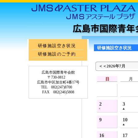
研修施設空き状況
研修施設空き状況
研修施設のご予約
＜＜2026年7月
広島市国際青年会館
〒730-0812
日
月
広島市中区加古町4番17号
TEL 082(247)8700
FAX 082(246)5808
2
3
×
▲
9
10
▲
16
17