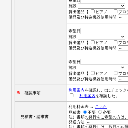
希望日
施設
貸出備品【
ピアノ
プロ
備品及び持込機器使用時間
希望日
施設
貸出備品【
ピアノ
プロ
備品及び持込機器使用時間
希望日
施設
貸出備品【
ピアノ
プロ
備品及び持込機器使用時間
利用案内
を確認し、□にチェック
※
確認事項
利用案内
を確認した。
利用料金表 →
こちら
見積書
不要
必要
請
見積書・請求書
注）書類の発行をご希望の方は
発送方法
注）書類の発行には、数日のお