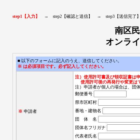
step1【入力】
→ step2【確認と送信】 → step3【送信完了
南区
オンラ
■ 以下のフォームに記入のうえ、送信してください。
※ は必須項目です。必ず記入してください。
注）使用許可書及び領収証書は
使用許可後の再発行や変更は
注）申請者が個人の場合は、団
郵便番号
県市区町村
番地・建物名
※
申請者
団 体 名
団体名フリガナ
代表者氏名