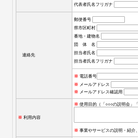
代表者氏名フリガナ
郵便番号
県市区町村
番地・建物名
団 体 名
担当者氏名
連絡先
担当者氏名フリガナ
※
電話番号
※
メールアドレス
※
メールアドレス確認用
※
使用目的（「○○○の説明会」
※
利用内容
※
事業やサービスの説明・紹介